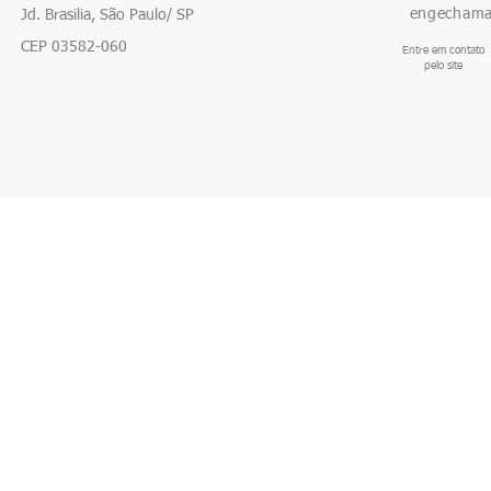
engecham
Jd. Brasilia, São Paulo/ SP
CEP 03582-060
Entre em contato
pelo site